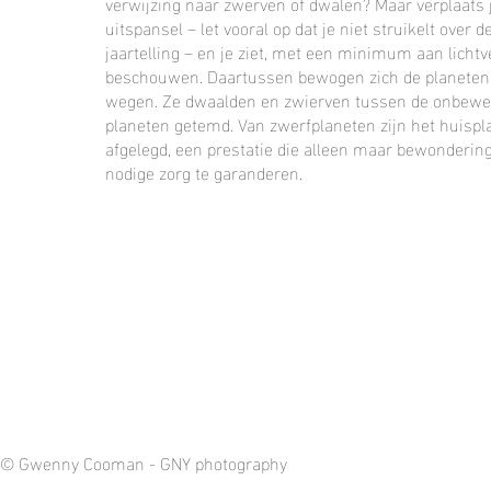
verwijzing naar zwerven of dwalen? Maar verplaats 
uitspansel – let vooral op dat je niet struikelt over
jaartelling – en je ziet, met een minimum aan lichtve
beschouwen. Daartussen bewogen zich de planeten, s
wegen. Ze dwaalden en zwierven tussen de onbeweegl
planeten getemd. Van zwerfplaneten zijn het huisp
afgelegd, een prestatie die alleen maar bewonderi
nodige zorg te garanderen.
© Gwenny Cooman - GNY photography