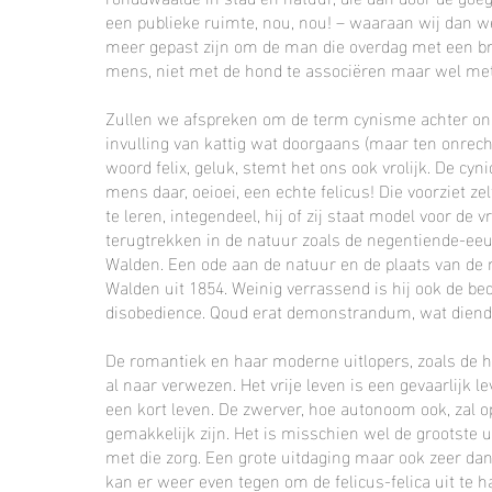
een publieke ruimte, nou, nou! – waaraan wij dan w
meer gepast zijn om de man die overdag met een b
mens, niet met de hond te associëren maar wel met
Zullen we afspreken om de term cynisme achter ons 
invulling van kattig wat doorgaans (maar ten onrecht
woord felix, geluk, stemt het ons ook vrolijk. De cyn
mens daar, oeioei, een echte felicus! Die voorziet ze
te leren, integendeel, hij of zij staat model voor d
terugtrekken in de natuur zoals de negentiende-eeu
Walden. Een ode aan de natuur en de plaats van de m
Walden uit 1854. Weinig verrassend is hij ook de be
disobedience. Qoud erat demonstrandum, wat diende
De romantiek en haar moderne uitlopers, zoals de h
al naar verwezen. Het vrije leven is een gevaarlijk 
een kort leven. De zwerver, hoe autonoom ook, zal 
gemakkelijk zijn. Het is misschien wel de grootste u
met die zorg. Een grote uitdaging maar ook zeer dankb
kan er weer even tegen om de felicus-felica uit te 