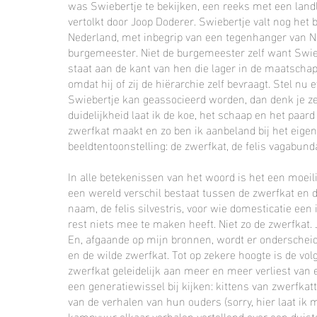
was Swiebertje te bekijken, een reeks met een landl
vertolkt door Joop Doderer. Swiebertje valt nog het b
Nederland, met inbegrip van een tegenhanger van Ne
burgemeester. Niet de burgemeester zelf want Swiebe
staat aan de kant van hen die lager in de maatscha
omdat hij of zij de hiërarchie zelf bevraagt. Stel nu 
Swiebertje kan geassocieerd worden, dan denk je ze
duidelijkheid laat ik de koe, het schaap en het paa
zwerfkat maakt en zo ben ik aanbeland bij het eigen
beeldtentoonstelling: de zwerfkat, de felis vagabund
In alle betekenissen van het woord is het een moeili
een wereld verschil bestaat tussen de zwerfkat en d
naam, de felis silvestris, voor wie domesticatie ee
rest niets mee te maken heeft. Niet zo de zwerfkat. 
En, afgaande op mijn bronnen, wordt er onderscheid
en de wilde zwerfkat. Tot op zekere hoogte is de vo
zwerfkat geleidelijk aan meer en meer verliest van 
een generatiewissel bij kijken: kittens van zwerfka
van de verhalen van hun ouders (sorry, hier laat ik 
kampvuur elkaar verhalen vertellend over een duist