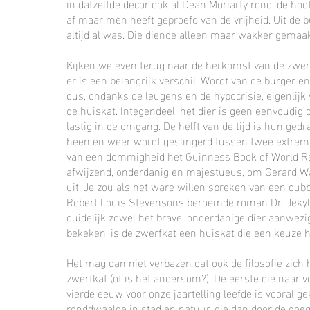
in datzelfde decor ook al Dean Moriarty rond, de hoof
af maar men heeft geproefd van de vrijheid. Uit de b
altijd al was. Die diende alleen maar wakker gemaak
Kijken we even terug naar de herkomst van de zwerfk
er is een belangrijk verschil. Wordt van de burger 
dus, ondanks de leugens en de hypocrisie, eigenlijk w
de huiskat. Integendeel, het dier is geen eenvoudig d
lastig in de omgang. De helft van de tijd is hun ged
heen en weer wordt geslingerd tussen twee extreme 
van een dommigheid het Guinness Book of World Re
afwijzend, onderdanig en majestueus, om Gerard Wal
uit. Je zou als het ware willen spreken van een dubb
Robert Louis Stevensons beroemde roman Dr. Jekyll 
duidelijk zowel het brave, onderdanige dier aanwezig 
bekeken, is de zwerfkat een huiskat die een keuze 
Het mag dan niet verbazen dat ook de filosofie zich
zwerfkat (of is het andersom?). De eerste die naar v
vierde eeuw voor onze jaartelling leefde is vooral ge
ronddwaalde in stad en natuur, die dan door de 