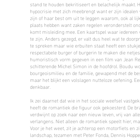
stand te houden bekritiseert en belachelijk maakt. 
hypocrisie met zich meebrengt want er zijn idealen 
zijn of haar best om uit te leggen waarom, ook al li
plaats hebben want zaken regelen veronderstelt on
komt misleiding mee. Een kaartspel waar iedereen va
te zijn. Anders gezegd, er valt dus heel wat te doorpr
te spreken maar wie erbuiten staat heeft een stukj
respectabele burger of burgerin te maken die netjes
humoristisch vorm gegeven in een film van Jean Re
schitterende Michel Simon in de hoofdrol. Boudu wo
bourgeoismilieu en de familie, gewapend met de be
maar het blijkt een volslagen nutteloze oefening. Ee
denkbaar.
Ik zei daarnet dat wie in het sociale weefsel vastge
heeft de romantiek die figuur ook gekoesterd. De bra
verdwijnt op zoek naar een nieuw leven, vrij van all
verlangens. Niet alleen de romantiek speelt hier, ma
Voor je het weet, zit je achterop een motorfiets en z
landschap, tezamen met Peter Fonda, Dennis Hopper e