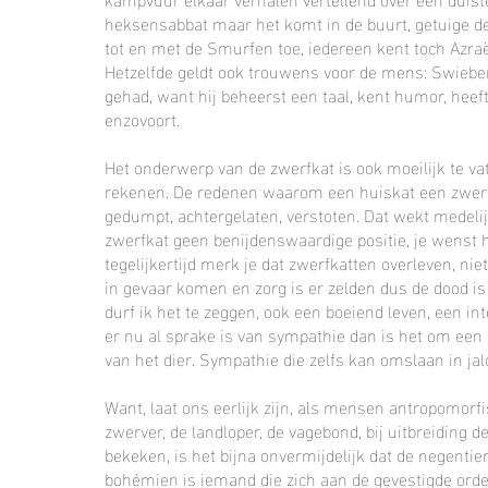
heksensabbat maar het komt in de buurt, getuige de
tot en met de Smurfen toe, iedereen kent toch Azraël
Hetzelfde geldt ook trouwens voor de mens: Swiebertj
gehad, want hij beheerst een taal, kent humor, heeft
enzovoort.
Het onderwerp van de zwerfkat is ook moeilijk te v
rekenen. De redenen waarom een huiskat een zwerfk
gedumpt, achtergelaten, verstoten. Dat wekt medelij
zwerfkat geen benijdenswaardige positie, je wenst
tegelijkertijd merk je dat zwerfkatten overleven, ni
in gevaar komen en zorg is er zelden dus de dood is 
durf ik het te zeggen, ook een boeiend leven, een in
er nu al sprake is van sympathie dan is het om een
van het dier. Sympathie die zelfs kan omslaan in jal
Want, laat ons eerlijk zijn, als mensen antropomorf
zwerver, de landloper, de vagebond, bij uitbreiding 
bekeken, is het bijna onvermijdelijk dat de negent
bohémien is iemand die zich aan de gevestigde orde 