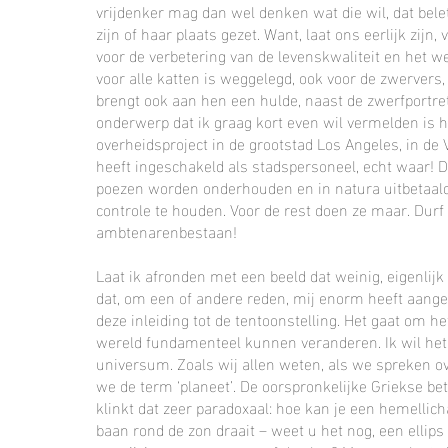
vrijdenker mag dan wel denken wat die wil, dat bel
zijn of haar plaats gezet. Want, laat ons eerlijk zijn
voor de verbetering van de levenskwaliteit en het w
voor alle katten is weggelegd, ook voor de zwervers,
brengt ook aan hen een hulde, naast de zwerfportre
onderwerp dat ik graag kort even wil vermelden is 
overheidsproject in de grootstad Los Angeles, in d
heeft ingeschakeld als stadspersoneel, echt waar! 
poezen worden onderhouden en in natura uitbetaal
controle te houden. Voor de rest doen ze maar. Durf
ambtenarenbestaan!
Laat ik afronden met een beeld dat weinig, eigenli
dat, om een of andere reden, mij enorm heeft aange
deze inleiding tot de tentoonstelling. Het gaat om h
wereld fundamenteel kunnen veranderen. Ik wil het g
universum. Zoals wij allen weten, als we spreken 
we de term ‘planeet’. De oorspronkelijke Griekse be
klinkt dat zeer paradoxaal: hoe kan je een hemellich
baan rond de zon draait – weet u het nog, een elli